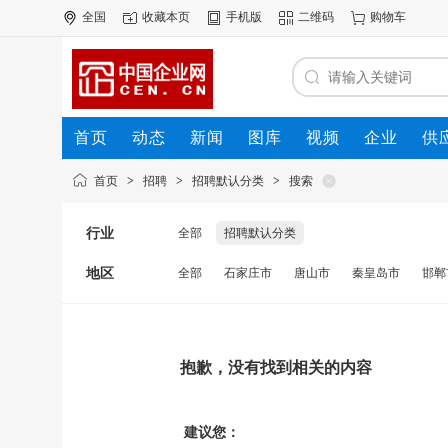
全国
收藏本页
手机版
二维码
购物车
首页
动态
新闻
图库
视频
企业
供
首页
>
招聘
>
招聘默认分类
>
搜索
行业
全部
招聘默认分类
地区
全部
石家庄市
唐山市
秦皇岛市
邯郸
抱歉，没有找到相关的内容
建议您：