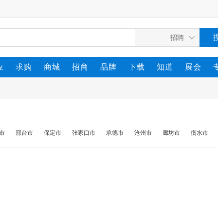
应
求购
商城
招商
品牌
下载
知道
展会
市
邢台市
保定市
张家口市
承德市
沧州市
廊坊市
衡水市