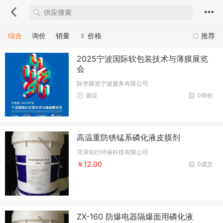
综合
询价
销量
价格
推荐
2025宁波国际软包装技术与薄膜展览
会
际华展览宁波服务有限公司
面议
0询价
高温重防锈锰系磷化液皮膜剂
菏泽知行环保科技有限公司
￥12.00
0成交
ZX-160 防爆电器隔爆面用磷化液