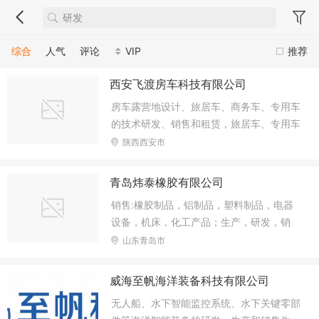
综合
人气
评论
VIP
推荐
西安飞渡房车科技有限公司
房车露营地设计、旅居车、商务车、专用车
的技术研发、销售和租赁，旅居车、专用车
设备配件的研发、销售、及技术咨询服务，
陕西西安市
汽车装饰装潢维修保养
青岛炜泰橡胶有限公司
销售:橡胶制品，铝制品，塑料制品，电器
设备，机床，化工产品；生产，研发，销
售:输送机械及配件，履带，输送带，矿山
山东青岛市
机械，货物及技术进出口（以上范围均不含
危险化及一类易）。(依法须经批准的项
威海至帆海洋装备科技有限公司
目，经相关部门批准后方可开展经营活动）
无人船、水下智能监控系统、水下关键零部