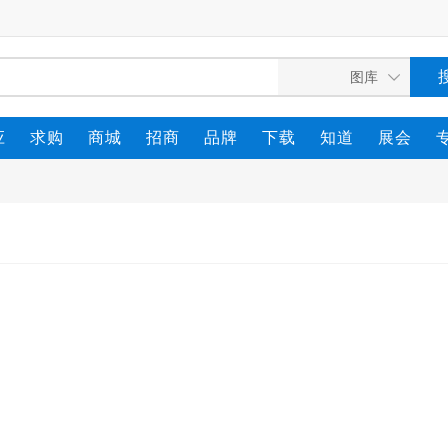
应
求购
商城
招商
品牌
下载
知道
展会